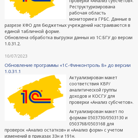
проверки «Анализ субсчетов».
Реструктуризирована
рабочая область
мониторинга ГРБС. Данные в
разрезе КФО для бюджетных учреждений настраиваются в
единой табличной форме.
Обновлена обработка выгрузки данных из 1С:БГУ до версии
1.0.31.2.
10/07/2023
Обновление программы «1С-Финконтроль 8» до версии
1.0.31.1
Актуализирован макет
соответствия КВР/
аналитической группы
доходов и КОСГУ для
проверки «Анализ субсчетов».
Актуализирован макет по
формам 0503730/0503130 и
0503768/0503168 для
проверок «Анализ остатков» и «Анализ форм» с учетом
изменений в приказах 33н и 191н.